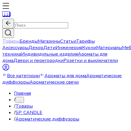
Товары
Бренды
Магазины
Статьи
Тарифы
Аксессуары
Декор
Дети
Инженерия
Кухни
Материалы
Меб
техника
Индивидульные изделия
Ароматы для
дома
Двери и перегородки
Розетки и выключатели
Все категории
Ароматы для дома
Ароматические
диффузоры
Ароматические свечи
Главная
/
…
/
Товары
/
SP. CANDLE
/
Ароматические диффузоры