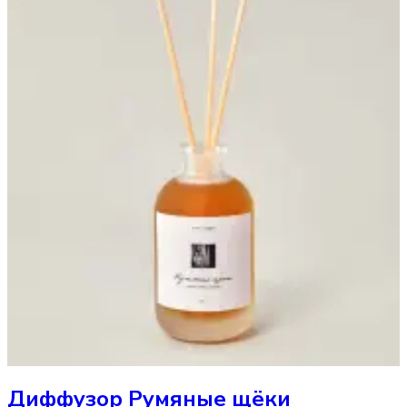
Диффузор
Румяные щёки