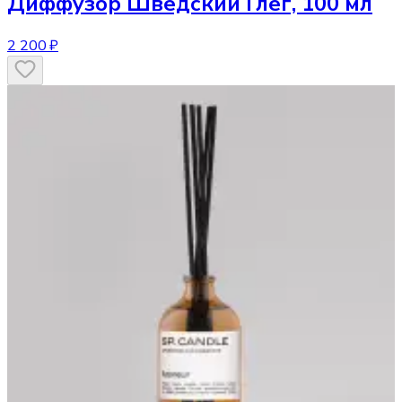
Диффузор
Шведский Глёг, 100 мл
2 200 ₽