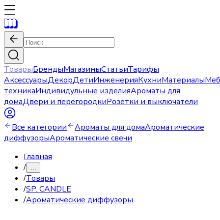
Товары
Бренды
Магазины
Статьи
Тарифы
Аксессуары
Декор
Дети
Инженерия
Кухни
Материалы
Меб
техника
Индивидульные изделия
Ароматы для
дома
Двери и перегородки
Розетки и выключатели
Все категории
Ароматы для дома
Ароматические
диффузоры
Ароматические свечи
Главная
/
…
/
Товары
/
SP. CANDLE
/
Ароматические диффузоры