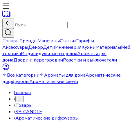
Товары
Бренды
Магазины
Статьи
Тарифы
Аксессуары
Декор
Дети
Инженерия
Кухни
Материалы
Меб
техника
Индивидульные изделия
Ароматы для
дома
Двери и перегородки
Розетки и выключатели
Все категории
Ароматы для дома
Ароматические
диффузоры
Ароматические свечи
Главная
/
…
/
Товары
/
SP. CANDLE
/
Ароматические диффузоры