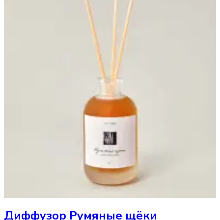
Диффузор
Румяные щёки