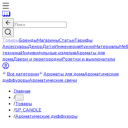
Товары
Бренды
Магазины
Статьи
Тарифы
Аксессуары
Декор
Дети
Инженерия
Кухни
Материалы
Меб
техника
Индивидульные изделия
Ароматы для
дома
Двери и перегородки
Розетки и выключатели
Все категории
Ароматы для дома
Ароматические
диффузоры
Ароматические свечи
Главная
/
…
/
Товары
/
SP. CANDLE
/
Ароматические диффузоры