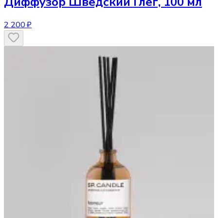
Диффузор
Шведский Глёг, 100 мл
2 200 ₽