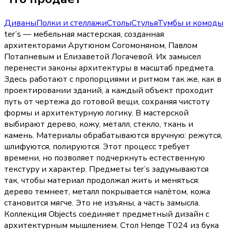
Диваны
Полки и стеллажи
Столы
Стулья
Тумбы и комоды
ter’s — мебельная мастерская, созданная
архитекторами Арутюном Согомоняном, Павлом
Потапневым и Елизаветой Логачевой. Их замысел
перенести законы архитектуры в масштаб предмета.
Здесь работают с пропорциями и ритмом так же, как в
проектировании зданий, а каждый объект проходит
путь от чертежа до готовой вещи, сохраняя чистоту
формы и архитектурную логику. В мастерской
выбирают дерево, кожу, металл, стекло, ткань и
камень. Материалы обрабатываются вручную: режутся,
шлифуются, полируются. Этот процесс требует
времени, но позволяет подчеркнуть естественную
текстуру и характер. Предметы ter’s задумываются
так, чтобы материал продолжал жить и меняться:
дерево темнеет, металл покрывается налётом, кожа
становится мягче. Это не изъяны, а часть замысла.
Коллекция Objects соединяет предметный дизайн с
архитектурным мышлением. Стол Henge T024 из бука