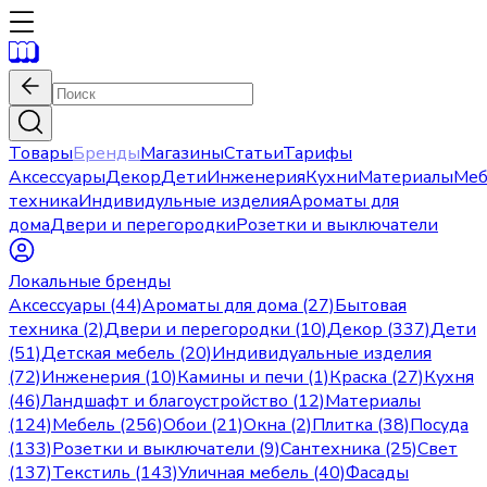
Товары
Бренды
Магазины
Статьи
Тарифы
Аксессуары
Декор
Дети
Инженерия
Кухни
Материалы
Меб
техника
Индивидульные изделия
Ароматы для
дома
Двери и перегородки
Розетки и выключатели
Локальные бренды
Аксессуары (44)
Ароматы для дома (27)
Бытовая
техника (2)
Двери и перегородки (10)
Декор (337)
Дети
(51)
Детская мебель (20)
Индивидуальные изделия
(72)
Инженерия (10)
Камины и печи (1)
Краска (27)
Кухня
(46)
Ландшафт и благоустройство (12)
Материалы
(124)
Мебель (256)
Обои (21)
Окна (2)
Плитка (38)
Посуда
(133)
Розетки и выключатели (9)
Сантехника (25)
Свет
(137)
Текстиль (143)
Уличная мебель (40)
Фасады