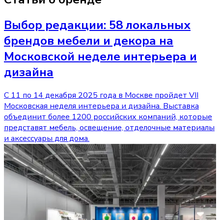
Выбор редакции: 58 локальных
брендов мебели и декора на
Московской неделе интерьера и
дизайна
С 11 по 14 декабря 2025 года в Москве пройдет VII
Московская неделя интерьера и дизайна. Выставка
объединит более 1200 российских компаний, которые
представят мебель, освещение, отделочные материалы
и аксессуары для дома.