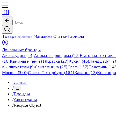
Товары
Бренды
Магазины
Статьи
Тарифы
Локальные бренды
Аксессуары (44)
Ароматы для дома (27)
Бытовая техника 
(10)
Камины и печи (1)
Краска (27)
Кухня (46)
Ландшафт и б
выключатели (9)
Сантехника (25)
Свет (137)
Текстиль (14
Москва
(
340
)
Санкт-Петербург
(
161
)
Казань
(
13
)
Краснод
Главная
/
…
/
Бренды
/
Аксессуары
/
Recycle Object