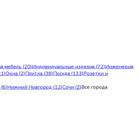
я мебель (20)
Индивидуальные изделия (72)
Инженерия
21)
Окна (2)
Плитка (38)
Посуда (133)
Розетки и
(
6
)
Нижний Новгород
(
12
)
Сочи
(
2
)
Все города