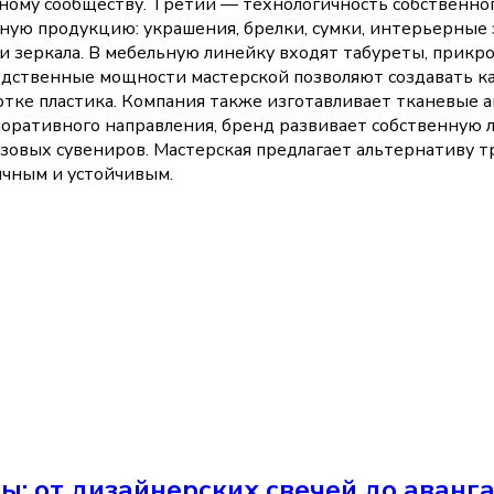
вному сообществу. Третий — технологичность собственно
ную продукцию: украшения, брелки, сумки, интерьерные 
и зеркала. В мебельную линейку входят табуреты, прикро
дственные мощности мастерской позволяют создавать как
тке пластика. Компания также изготавливает тканевые а
ративного направления, бренд развивает собственную ли
овых сувениров. Мастерская предлагает альтернативу т
чным и устойчивым.
ы: от дизайнерских свечей до аванг