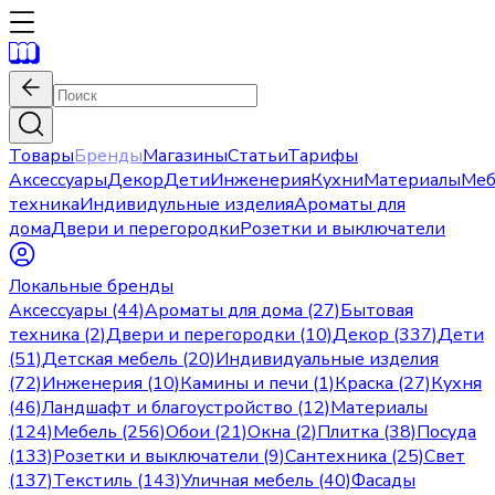
Товары
Бренды
Магазины
Статьи
Тарифы
Аксессуары
Декор
Дети
Инженерия
Кухни
Материалы
Меб
техника
Индивидульные изделия
Ароматы для
дома
Двери и перегородки
Розетки и выключатели
Локальные бренды
Аксессуары (44)
Ароматы для дома (27)
Бытовая
техника (2)
Двери и перегородки (10)
Декор (337)
Дети
(51)
Детская мебель (20)
Индивидуальные изделия
(72)
Инженерия (10)
Камины и печи (1)
Краска (27)
Кухня
(46)
Ландшафт и благоустройство (12)
Материалы
(124)
Мебель (256)
Обои (21)
Окна (2)
Плитка (38)
Посуда
(133)
Розетки и выключатели (9)
Сантехника (25)
Свет
(137)
Текстиль (143)
Уличная мебель (40)
Фасады