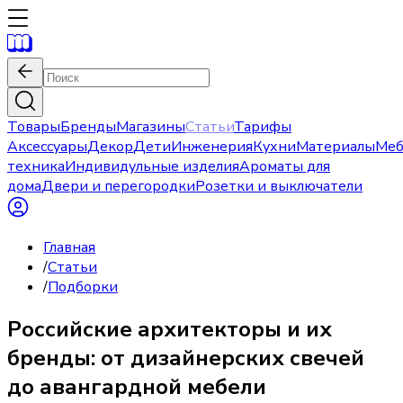
Товары
Бренды
Магазины
Статьи
Тарифы
Аксессуары
Декор
Дети
Инженерия
Кухни
Материалы
Меб
техника
Индивидульные изделия
Ароматы для
дома
Двери и перегородки
Розетки и выключатели
Главная
/
Статьи
/
Подборки
Российские архитекторы и их
бренды: от дизайнерских свечей
до авангардной мебели