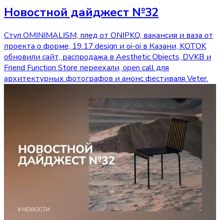
Новостной дайджест №32
Стул OMINIMALISM, плед от ONIPKO, вакансия и ваза от
проекта о форме, 19.17.design и oi-oi в Казани, KOTOK
обновили сайт, распродажа в Aesthetic Objects, DVKB и
Friend Function Store переехали, open call для
архитектурных фотографов и анонс фестиваля Veter.