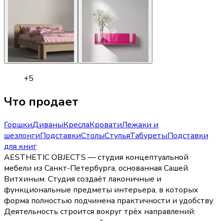
+
5
Что продает
Горшки
Диваны
Кресла
Кровати
Лежаки и
шезлонги
Подставки
Столы
Стулья
Табуреты
Подставки
для книг
AESTHETIC OBJECTS — студия концептуальной
мебели из Санкт-Петербурга, основанная Сашей
Витхиным. Студия создаёт лаконичные и
функциональные предметы интерьера, в которых
форма полностью подчинена практичности и удобству.
Деятельность строится вокруг трёх направлений: