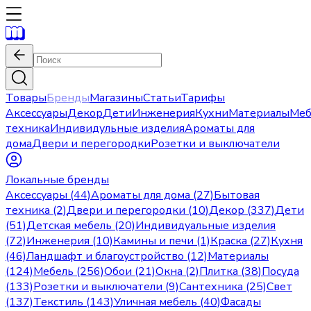
Товары
Бренды
Магазины
Статьи
Тарифы
Аксессуары
Декор
Дети
Инженерия
Кухни
Материалы
Меб
техника
Индивидульные изделия
Ароматы для
дома
Двери и перегородки
Розетки и выключатели
Локальные бренды
Аксессуары (44)
Ароматы для дома (27)
Бытовая
техника (2)
Двери и перегородки (10)
Декор (337)
Дети
(51)
Детская мебель (20)
Индивидуальные изделия
(72)
Инженерия (10)
Камины и печи (1)
Краска (27)
Кухня
(46)
Ландшафт и благоустройство (12)
Материалы
(124)
Мебель (256)
Обои (21)
Окна (2)
Плитка (38)
Посуда
(133)
Розетки и выключатели (9)
Сантехника (25)
Свет
(137)
Текстиль (143)
Уличная мебель (40)
Фасады