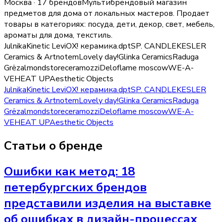
Москва · 17 брендов
Мультибрендовый магазин
предметов для дома от локальных мастеров.
Продает
товары в категориях:
посуда, дети, декор, свет, мебель,
ароматы для дома, текстиль
.
Julnika
Kinetic Levi
ОХ! керамика
.dpt
SP. CANDLE
KESLER
Ceramics & Art
notem
Lovely day!
Glinka Ceramics
Raduga
Grёz
almondstore
ceramozzi
Delo
flame moscow
WE-A-
VE
HEAT UP
Aesthetic Objects
Julnika
Kinetic Levi
ОХ! керамика
.dpt
SP. CANDLE
KESLER
Ceramics & Art
notem
Lovely day!
Glinka Ceramics
Raduga
Grёz
almondstore
ceramozzi
Delo
flame moscow
WE-A-
VE
HEAT UP
Aesthetic Objects
Статьи о бренде
Ошибки как метод: 18
петербургских брендов
представили изделия на выставке
об ошибках в дизайн-процессах