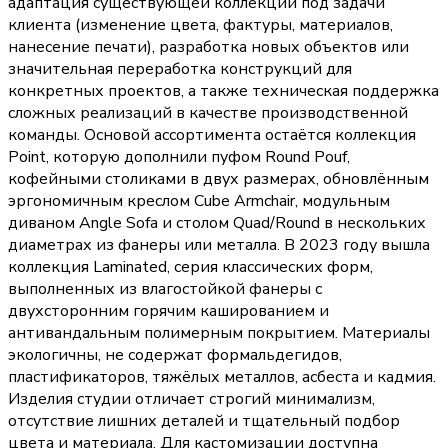
адаптация существующей коллекции под задачи
клиента (изменение цвета, фактуры, материалов,
нанесение печати), разработка новых объектов или
значительная переработка конструкций для
конкретных проектов, а также техническая поддержка
сложных реализаций в качестве производственной
команды. Основой ассортимента остаётся коллекция
Point, которую дополнили пуфом Round Pouf,
кофейными столиками в двух размерах, обновлённым
эргономичным креслом Cube Armchair, модульным
диваном Angle Sofa и столом Quad/Round в нескольких
диаметрах из фанеры или металла. В 2023 году вышла
коллекция Laminated, серия классических форм,
выполненных из влагостойкой фанеры с
двухсторонним горячим кашированием и
антивандальным полимерным покрытием. Материалы
экологичны, не содержат формальдегидов,
пластификаторов, тяжёлых металлов, асбеста и кадмия.
Изделия студии отличает строгий минимализм,
отсутствие лишних деталей и тщательный подбор
цвета и материала. Для кастомизации доступна