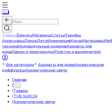
Товары
Бренды
Магазины
Статьи
Тарифы
Аксессуары
Декор
Дети
Инженерия
Кухни
Материалы
Меб
техника
Индивидульные изделия
Ароматы для
дома
Двери и перегородки
Розетки и выключатели
Все категории
Ароматы для дома
Ароматические
диффузоры
Ароматические свечи
Главная
/
…
/
Товары
/
THE SVECHI
/
Ароматические свечи