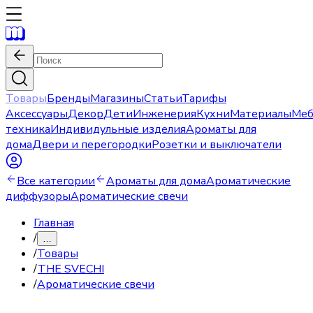
Товары
Бренды
Магазины
Статьи
Тарифы
Аксессуары
Декор
Дети
Инженерия
Кухни
Материалы
Меб
техника
Индивидульные изделия
Ароматы для
дома
Двери и перегородки
Розетки и выключатели
Все категории
Ароматы для дома
Ароматические
диффузоры
Ароматические свечи
Главная
/
…
/
Товары
/
THE SVECHI
/
Ароматические свечи