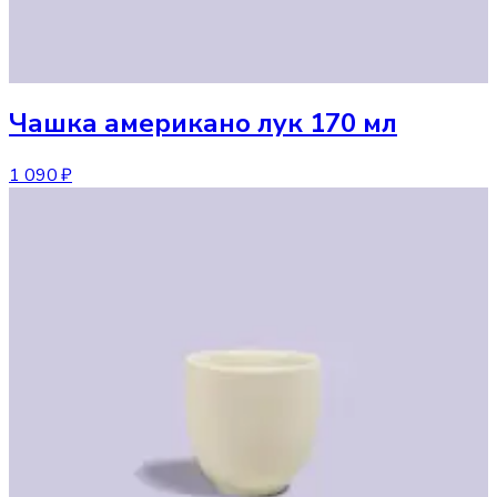
Чашка
американо лук 170 мл
1 090 ₽