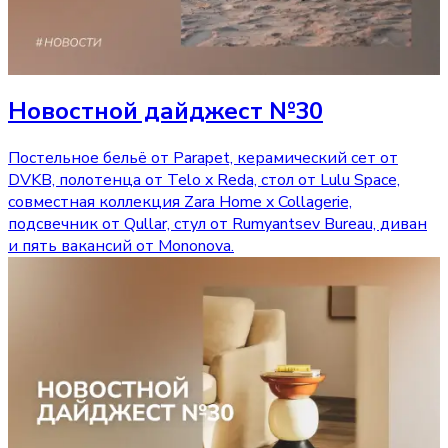
Новостной дайджест №30
Постельное бельё от Parapet, керамический сет от
DVKB, полотенца от Telo x Reda, стол от Lulu Space,
совместная коллекция Zara Home x Collagerie,
подсвечник от Qullar, стул от Rumyantsev Bureau, диван
и пять вакансий от Mononova.