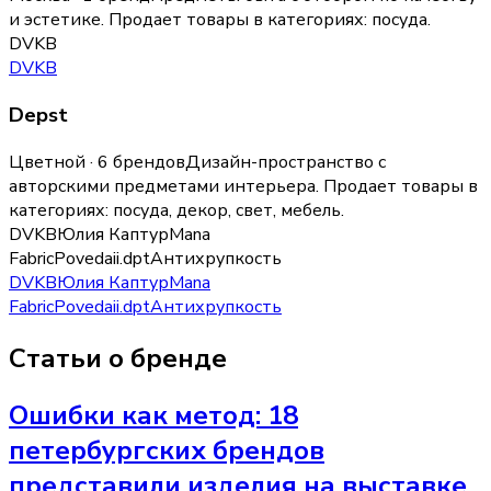
и эстетике.
Продает товары в категориях:
посуда
.
DVKB
DVKB
Depst
Цветной · 6 брендов
Дизайн-пространство с
авторскими предметами интерьера.
Продает товары в
категориях:
посуда, декор, свет, мебель
.
DVKB
Юлия Каптур
Mana
Fabric
Povedaii
.dpt
Антихрупкость
DVKB
Юлия Каптур
Mana
Fabric
Povedaii
.dpt
Антихрупкость
Статьи о бренде
Ошибки как метод: 18
петербургских брендов
представили изделия на выставке