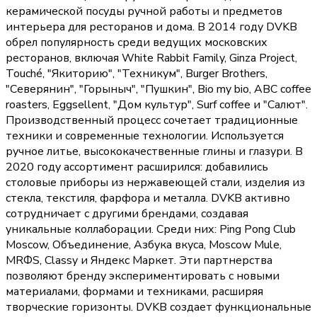
керамической посуды ручной работы и предметов
интерьера для ресторанов и дома. В 2014 году DVKB
обрел популярность среди ведущих московских
ресторанов, включая White Rabbit Family, Ginza Project,
Touché, "Якиторию", "Техникум", Burger Brothers,
"Северянин", "Горыныч", "Пушкин", Bio my bio, ABC coffee
roasters, Eggsellent, "Дом культур", Surf coffee и "Салют".
Производственный процесс сочетает традиционные
техники и современные технологии. Используется
ручное литье, высококачественные глины и глазури. В
2020 году ассортимент расширился: добавились
столовые приборы из нержавеющей стали, изделия из
стекла, текстиля, фарфора и металла. DVKB активно
сотрудничает с другими брендами, создавая
уникальные коллаборации. Среди них: Ping Pong Club
Moscow, Объединение, Азбука вкуса, Moscow Mule,
MRФS, Classy и Яндекс Маркет. Эти партнерства
позволяют бренду экспериментировать с новыми
материалами, формами и техниками, расширяя
творческие горизонты. DVKB создает функциональные