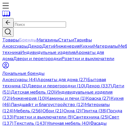
Товары
Бренды
Магазины
Статьи
Тарифы
Аксессуары
Декор
Дети
Инженерия
Кухни
Материалы
Меб
техника
Индивидульные изделия
Ароматы для
дома
Двери и перегородки
Розетки и выключатели
Локальные бренды
Аксессуары (44)
Ароматы для дома (27)
Бытовая
техника (2)
Двери и перегородки (10)
Декор (337)
Дети
(51)
Детская мебель (20)
Индивидуальные изделия
(72)
Инженерия (10)
Камины и печи (1)
Краска (27)
Кухня
(46)
Ландшафт и благоустройство (12)
Материалы
(124)
Мебель (256)
Обои (21)
Окна (2)
Плитка (38)
Посуда
(133)
Розетки и выключатели (9)
Сантехника (25)
Свет
(137)
Текстиль (143)
Уличная мебель (40)
Фасады