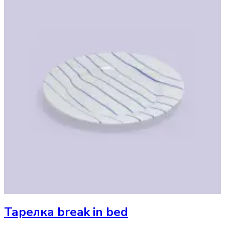
Тарелка
break in bed