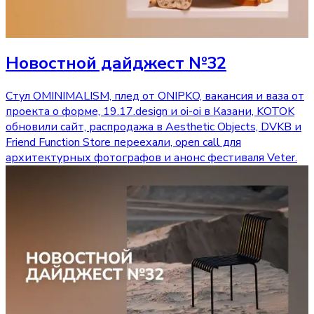
Новостной дайджест №32
Стул OMINIMALISM, плед от ONIPKO, вакансия и ваза от
проекта о форме, 19.17.design и oi-oi в Казани, KOTOK
обновили сайт, распродажа в Aesthetic Objects, DVKB и
Friend Function Store переехали, open call для
архитектурных фотографов и анонс фестиваля Veter.