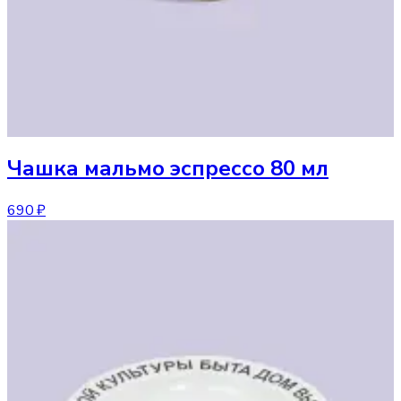
Чашка
мальмо эспрессо 80 мл
690 ₽