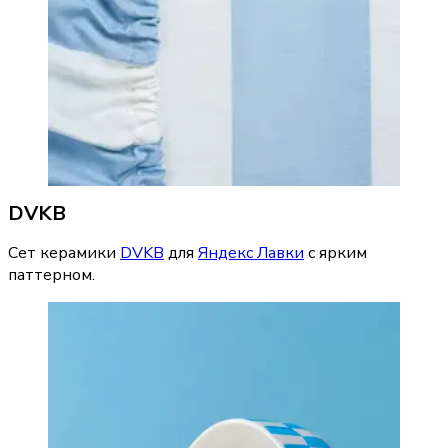
DVKB
Сет керамики 
DVKB
 для 
Яндекс Лавки
 с ярким 
паттерном.