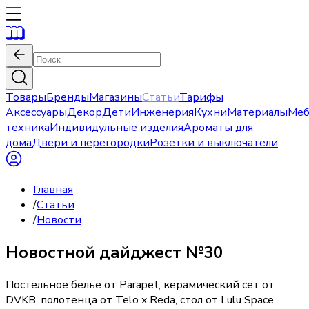
Товары
Бренды
Магазины
Статьи
Тарифы
Аксессуары
Декор
Дети
Инженерия
Кухни
Материалы
Меб
техника
Индивидульные изделия
Ароматы для
дома
Двери и перегородки
Розетки и выключатели
Главная
/
Статьи
/
Новости
Новостной дайджест №30
Постельное бельё от Parapet, керамический сет от
DVKB, полотенца от Telo x Reda, стол от Lulu Space,