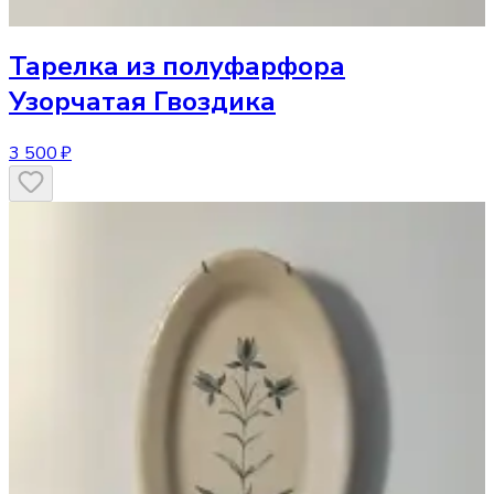
Тарелка
из полуфарфора
Узорчатая Гвоздика
3 500 ₽