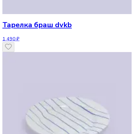
Тарелка
браш dvkb
1 490 ₽