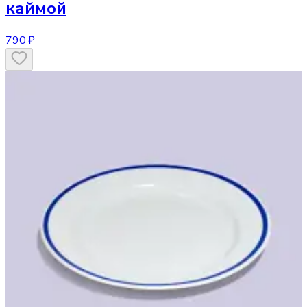
каймой
790 ₽