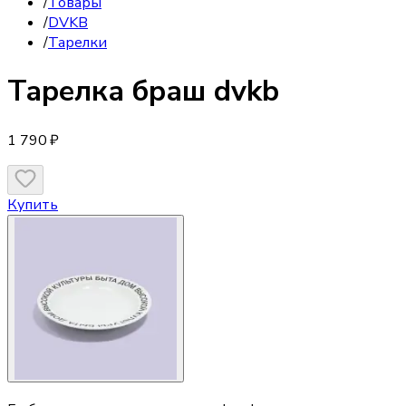
/
Товары
/
DVKB
/
Тарелки
Тарелка
браш dvkb
1 790 ₽
Купить