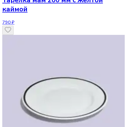
каймой
790 ₽