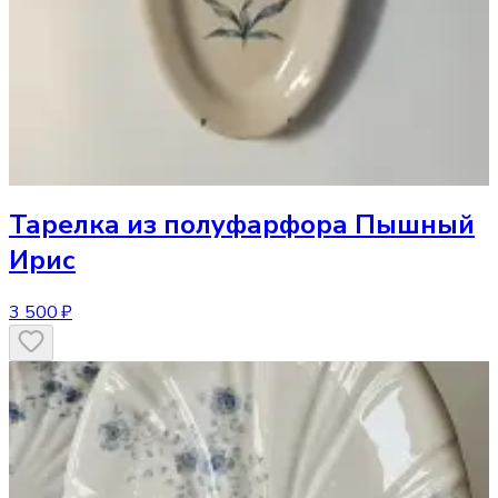
Тарелка
из полуфарфора Пышный
Ирис
3 500 ₽