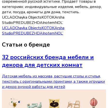
современной русской эстетике.
Продает товары в
категориях:
индивидуальные изделия, мебель, декор,
дети, посуда, ароматы для дома, текстиль
.
UCLAD
Chayka Objects
KOTOK
Arsha
Studio
PREDUBEZHDAI
notem
NOL’
UCLAD
Chayka Objects
KOTOK
Arsha
Studio
PREDUBEZHDAI
notem
NOL’
Статьи о бренде
32 российских бренда мебели и
декора для детских комнат
Детская мебель из массива, растущие столы и стулья,
текстиль с оригинальными принтами, а также игрушки
и декор ручной работы для детей