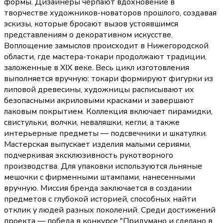
формы. Дизайнеры черпают вдохновение в
творчестве художников-новаторов прошлого, создавая
эскизы, которые бросают вызов устоявшимся
представлениям о декоративном искусстве.
Воплощение замыслов происходит в Нижегородской
области, где мастера-токари продолжают традиции,
заложенные в XIX веке. Весь цикл изготовления
выполняется вручную: токари формируют фигурки из
липовой древесины, художницы расписывают их
безопасными акриловыми красками и завершают
лаковым покрытием. Коллекция включает пирамидки,
свистульки, волчки, неваляшки, кегли, а также
интерьерные предметы — подсвечники и шкатулки.
Мастерская выпускает изделия малыми сериями,
подчеркивая эксклюзивность рукотворного
производства. Для упаковки используются льняные
мешочки с фирменными штампами, нанесенными
вручную. Миссия бренда заключается в создании
предметов с глубокой историей, способных найти
отклик у людей разных поколений. Среди достижений
проекта — победа в конкурсе "Придумано и сделано в