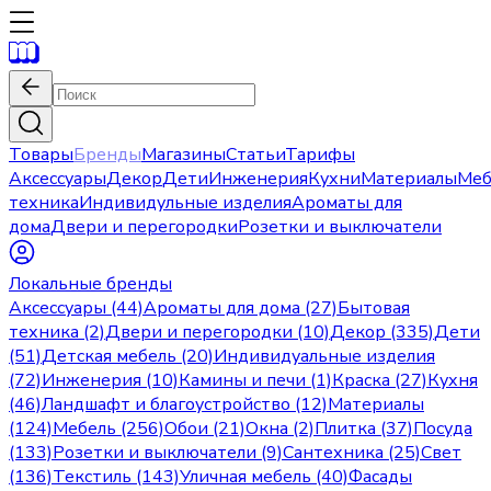
Товары
Бренды
Магазины
Статьи
Тарифы
Аксессуары
Декор
Дети
Инженерия
Кухни
Материалы
Меб
техника
Индивидульные изделия
Ароматы для
дома
Двери и перегородки
Розетки и выключатели
Локальные бренды
Аксессуары (44)
Ароматы для дома (27)
Бытовая
техника (2)
Двери и перегородки (10)
Декор (335)
Дети
(51)
Детская мебель (20)
Индивидуальные изделия
(72)
Инженерия (10)
Камины и печи (1)
Краска (27)
Кухня
(46)
Ландшафт и благоустройство (12)
Материалы
(124)
Мебель (256)
Обои (21)
Окна (2)
Плитка (37)
Посуда
(133)
Розетки и выключатели (9)
Сантехника (25)
Свет
(136)
Текстиль (143)
Уличная мебель (40)
Фасады