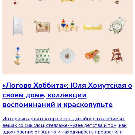
«Логово Хоббита»: Юля Хомутская о
своем доме, коллекции
воспоминаний и краскопульте
Интервью архитектора и сет-дизайнера о любимых
вещах со смыслом, стеллаже-музее детства и том, как
вдохновение от Авито и находчивость превратили