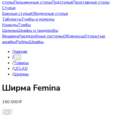
столы
Письменные столы
Подстолья
Приставные столы
Стулья
Барные стулья
Обеденные стулья
Табуреты
Тумбы и комоды
Комоды
Тумбы
Ширмы
Шкафы и гардеробы
Вешалки
Гардеробные системы
Обувницы
Открытые
шкафы
Рейлы
Шкафы
Главная
/
…
/
Товары
/
UCLAD
/
Ширмы
Ширма
Femina
150 000 ₽