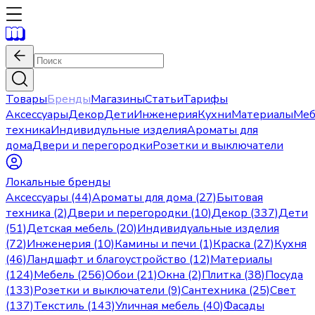
Товары
Бренды
Магазины
Статьи
Тарифы
Аксессуары
Декор
Дети
Инженерия
Кухни
Материалы
Меб
техника
Индивидульные изделия
Ароматы для
дома
Двери и перегородки
Розетки и выключатели
Локальные бренды
Аксессуары (44)
Ароматы для дома (27)
Бытовая
техника (2)
Двери и перегородки (10)
Декор (337)
Дети
(51)
Детская мебель (20)
Индивидуальные изделия
(72)
Инженерия (10)
Камины и печи (1)
Краска (27)
Кухня
(46)
Ландшафт и благоустройство (12)
Материалы
(124)
Мебель (256)
Обои (21)
Окна (2)
Плитка (38)
Посуда
(133)
Розетки и выключатели (9)
Сантехника (25)
Свет
(137)
Текстиль (143)
Уличная мебель (40)
Фасады