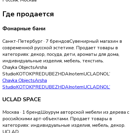
Россия, Москва
Где продается
Фонарные бани
Санкт-Петербург · 7 брендов
Сувенирный магазин в
современной русской эстетике.
Продает товары в
категориях:
декор, посуда, дети, ароматы для дома,
индивидуальные изделия, мебель, текстиль
.
Chayka Objects
Arsha
Studio
KOTOK
PREDUBEZHDAI
notem
UCLAD
NOL’
Chayka Objects
Arsha
Studio
KOTOK
PREDUBEZHDAI
notem
UCLAD
NOL’
UCLAD SPACE
Москва · 1 бренд
Шоурум авторской мебели из дерева с
российскими арт-объектами.
Продает товары в
категориях:
индивидуальные изделия, мебель, декор
.
UCLAD