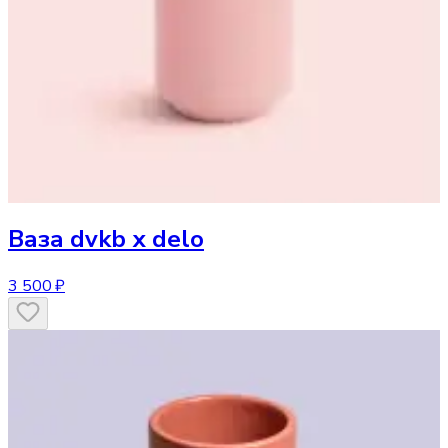
Ваза
dvkb х delo
3 500 ₽