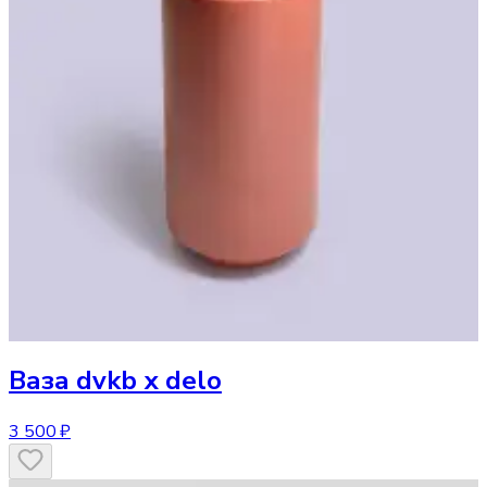
Ваза
dvkb х delo
3 500 ₽