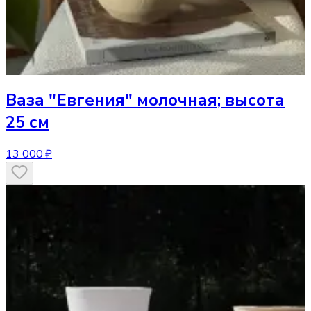
Ваза
"Евгения" молочная; высота
25 см
13 000 ₽