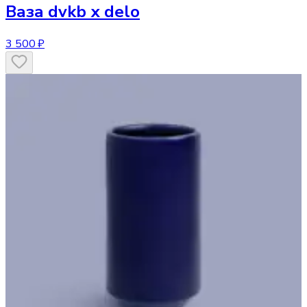
Ваза
dvkb х delo
3 500 ₽