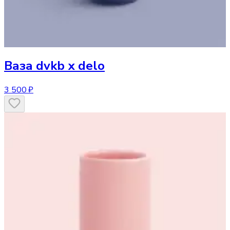
Ваза
dvkb х delo
3 500 ₽