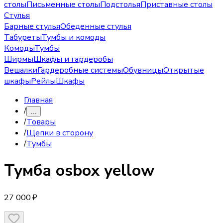
столы
Письменные столы
Подстолья
Приставные столы
Стулья
Барные стулья
Обеденные стулья
Табуреты
Тумбы и комоды
Комоды
Тумбы
Ширмы
Шкафы и гардеробы
Вешалки
Гардеробные системы
Обувницы
Открытые
шкафы
Рейлы
Шкафы
Главная
/
…
/
Товары
/
Щепки в сторону
/
Тумбы
Тумба
osbox yellow
27 000 ₽