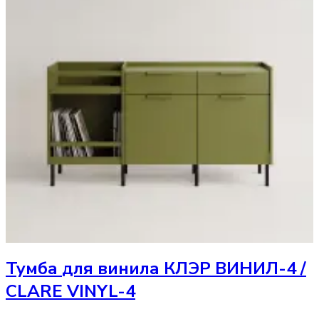
Тумба
для винила КЛЭР ВИНИЛ-4 /
CLARE VINYL-4