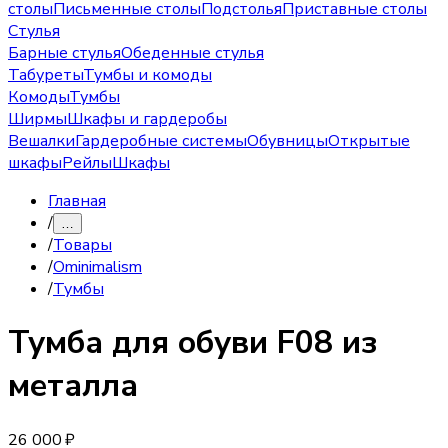
столы
Письменные столы
Подстолья
Приставные столы
Стулья
Барные стулья
Обеденные стулья
Табуреты
Тумбы и комоды
Комоды
Тумбы
Ширмы
Шкафы и гардеробы
Вешалки
Гардеробные системы
Обувницы
Открытые
шкафы
Рейлы
Шкафы
Главная
/
…
/
Товары
/
Ominimalism
/
Тумбы
Тумба
для обуви F08 из
металла
26 000 ₽