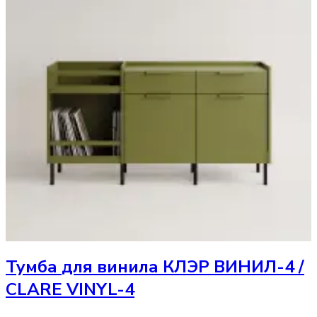
Тумба
для винила КЛЭР ВИНИЛ-4 /
CLARE VINYL-4