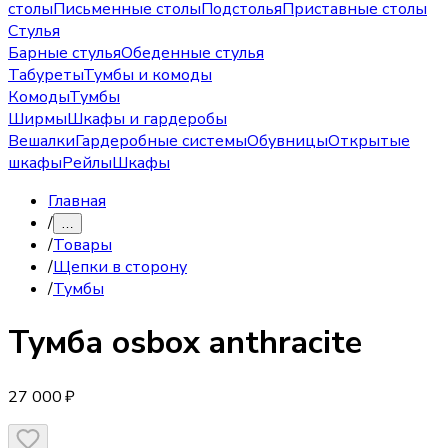
столы
Письменные столы
Подстолья
Приставные столы
Стулья
Барные стулья
Обеденные стулья
Табуреты
Тумбы и комоды
Комоды
Тумбы
Ширмы
Шкафы и гардеробы
Вешалки
Гардеробные системы
Обувницы
Открытые
шкафы
Рейлы
Шкафы
Главная
/
…
/
Товары
/
Щепки в сторону
/
Тумбы
Тумба
osbox anthracite
27 000 ₽