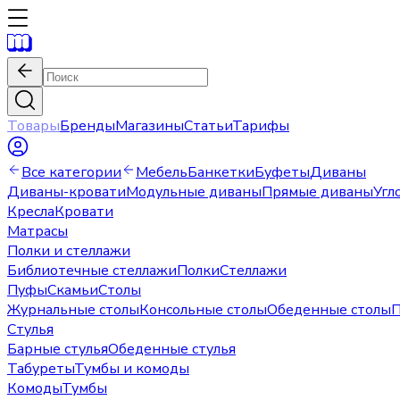
Товары
Бренды
Магазины
Статьи
Тарифы
Все категории
Мебель
Банкетки
Буфеты
Диваны
Диваны-кровати
Модульные диваны
Прямые диваны
Угл
Кресла
Кровати
Матрасы
Полки и стеллажи
Библиотечные стеллажи
Полки
Стеллажи
Пуфы
Скамьи
Столы
Журнальные столы
Консольные столы
Обеденные столы
П
Стулья
Барные стулья
Обеденные стулья
Табуреты
Тумбы и комоды
Комоды
Тумбы