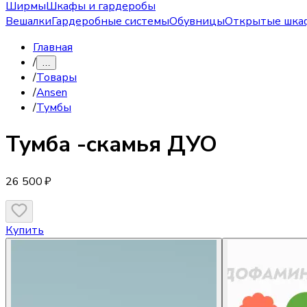
Ширмы
Шкафы и гардеробы
Вешалки
Гардеробные системы
Обувницы
Открытые шка
Главная
/
…
/
Товары
/
Ansen
/
Тумбы
Тумба
-скамья ДУО
26 500 ₽
Купить