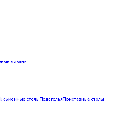
овые диваны
исьменные столы
Подстолья
Приставные столы