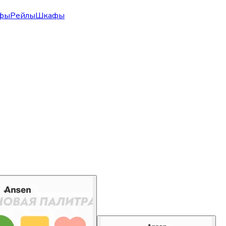
фы
Рейлы
Шкафы