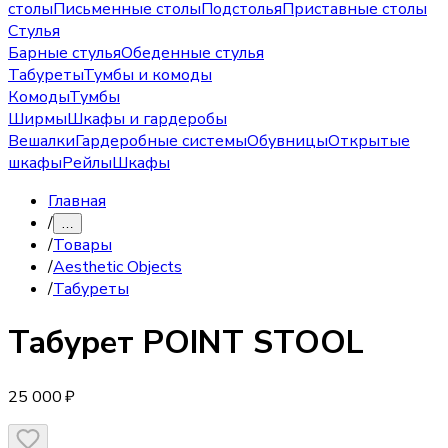
столы
Письменные столы
Подстолья
Приставные столы
Стулья
Барные стулья
Обеденные стулья
Табуреты
Тумбы и комоды
Комоды
Тумбы
Ширмы
Шкафы и гардеробы
Вешалки
Гардеробные системы
Обувницы
Открытые
шкафы
Рейлы
Шкафы
Главная
/
…
/
Товары
/
Aesthetic Objects
/
Табуреты
Табурет
POINT STOOL
25 000 ₽