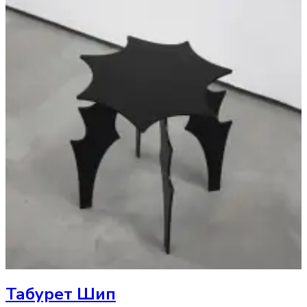
Табурет
Шип