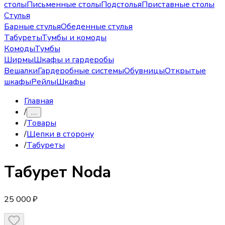
столы
Письменные столы
Подстолья
Приставные столы
Стулья
Барные стулья
Обеденные стулья
Табуреты
Тумбы и комоды
Комоды
Тумбы
Ширмы
Шкафы и гардеробы
Вешалки
Гардеробные системы
Обувницы
Открытые
шкафы
Рейлы
Шкафы
Главная
/
…
/
Товары
/
Щепки в сторону
/
Табуреты
Табурет
Noda
25 000 ₽