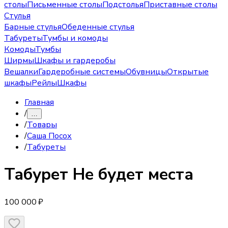
столы
Письменные столы
Подстолья
Приставные столы
Стулья
Барные стулья
Обеденные стулья
Табуреты
Тумбы и комоды
Комоды
Тумбы
Ширмы
Шкафы и гардеробы
Вешалки
Гардеробные системы
Обувницы
Открытые
шкафы
Рейлы
Шкафы
Главная
/
…
/
Товары
/
Саша Посох
/
Табуреты
Табурет
Не будет места
100 000 ₽