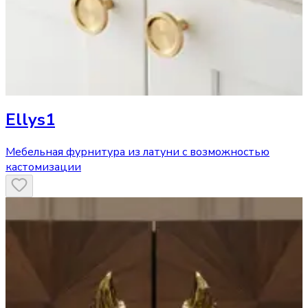
Ellys1
Мебельная фурнитура из латуни с возможностью
кастомизации