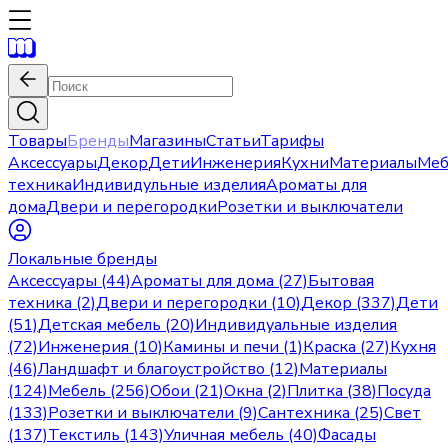
Товары
Бренды
Магазины
Статьи
Тарифы
Аксессуары
Декор
Дети
Инженерия
Кухни
Материалы
Меб
техника
Индивидульные изделия
Ароматы для
дома
Двери и перегородки
Розетки и выключатели
Локальные бренды
Аксессуары (44)
Ароматы для дома (27)
Бытовая
техника (2)
Двери и перегородки (10)
Декор (337)
Дети
(51)
Детская мебель (20)
Индивидуальные изделия
(72)
Инженерия (10)
Камины и печи (1)
Краска (27)
Кухня
(46)
Ландшафт и благоустройство (12)
Материалы
(124)
Мебель (256)
Обои (21)
Окна (2)
Плитка (38)
Посуда
(133)
Розетки и выключатели (9)
Сантехника (25)
Свет
(137)
Текстиль (143)
Уличная мебель (40)
Фасады