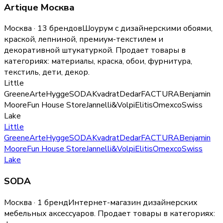
Artique Москва
Москва · 13 брендов
Шоурум с дизайнерскими обоями,
краской, лепниной, премиум-текстилем и
декоративной штукатуркой.
Продает товары в
категориях:
материалы, краска, обои, фурнитура,
текстиль, дети, декор
.
Little
Greene
Arte
Hygge
SODA
Kvadrat
Dedar
FACTURA
Benjamin
Moore
Fun House Store
Jannelli&Volpi
Elitis
Omexco
Swiss
Lake
Little
Greene
Arte
Hygge
SODA
Kvadrat
Dedar
FACTURA
Benjamin
Moore
Fun House Store
Jannelli&Volpi
Elitis
Omexco
Swiss
Lake
SODA
Москва · 1 бренд
Интернет-магазин дизайнерских
мебельных аксессуаров.
Продает товары в категориях: