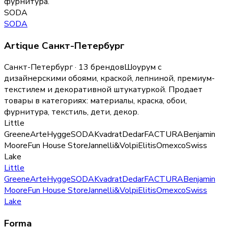
фурнитура
.
SODA
SODA
Artique Санкт-Петербург
Санкт-Петербург · 13 брендов
Шоурум с
дизайнерскими обоями, краской, лепниной, премиум-
текстилем и декоративной штукатуркой.
Продает
товары в категориях:
материалы, краска, обои,
фурнитура, текстиль, дети, декор
.
Little
Greene
Arte
Hygge
SODA
Kvadrat
Dedar
FACTURA
Benjamin
Moore
Fun House Store
Jannelli&Volpi
Elitis
Omexco
Swiss
Lake
Little
Greene
Arte
Hygge
SODA
Kvadrat
Dedar
FACTURA
Benjamin
Moore
Fun House Store
Jannelli&Volpi
Elitis
Omexco
Swiss
Lake
Forma