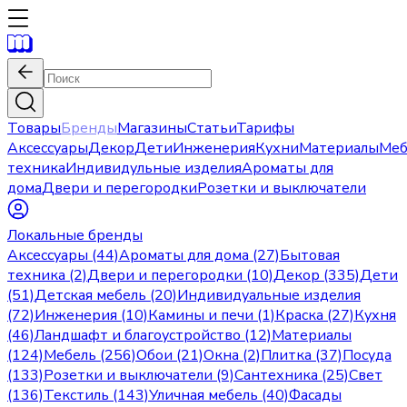
Товары
Бренды
Магазины
Статьи
Тарифы
Аксессуары
Декор
Дети
Инженерия
Кухни
Материалы
Меб
техника
Индивидульные изделия
Ароматы для
дома
Двери и перегородки
Розетки и выключатели
Локальные бренды
Аксессуары (44)
Ароматы для дома (27)
Бытовая
техника (2)
Двери и перегородки (10)
Декор (335)
Дети
(51)
Детская мебель (20)
Индивидуальные изделия
(72)
Инженерия (10)
Камины и печи (1)
Краска (27)
Кухня
(46)
Ландшафт и благоустройство (12)
Материалы
(124)
Мебель (256)
Обои (21)
Окна (2)
Плитка (37)
Посуда
(133)
Розетки и выключатели (9)
Сантехника (25)
Свет
(136)
Текстиль (143)
Уличная мебель (40)
Фасады