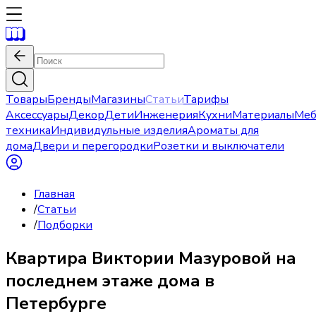
Товары
Бренды
Магазины
Статьи
Тарифы
Аксессуары
Декор
Дети
Инженерия
Кухни
Материалы
Меб
техника
Индивидульные изделия
Ароматы для
дома
Двери и перегородки
Розетки и выключатели
Главная
/
Статьи
/
Подборки
Квартира Виктории Мазуровой на
последнем этаже дома в
Петербурге