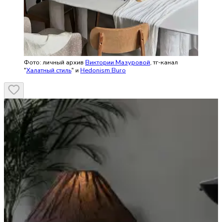
Фото: личный архив
Виктории Мазуровой
, тг-канал
"
Халатный стиль
" и
Hedonism Buro