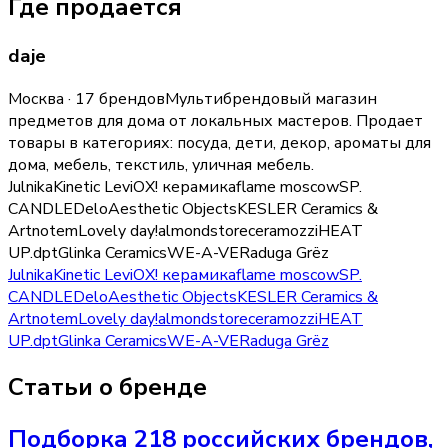
Где продается
daje
Москва · 17 брендов
Мультибрендовый магазин
предметов для дома от локальных мастеров.
Продает
товары в категориях:
посуда, дети, декор, ароматы для
дома, мебель, текстиль, уличная мебель
.
Julnika
Kinetic Levi
ОХ! керамика
flame moscow
SP.
CANDLE
Delo
Aesthetic Objects
KESLER Ceramics &
Art
notem
Lovely day!
almondstore
ceramozzi
HEAT
UP
.dpt
Glinka Ceramics
WE-A-VE
Raduga Grёz
Julnika
Kinetic Levi
ОХ! керамика
flame moscow
SP.
CANDLE
Delo
Aesthetic Objects
KESLER Ceramics &
Art
notem
Lovely day!
almondstore
ceramozzi
HEAT
UP
.dpt
Glinka Ceramics
WE-A-VE
Raduga Grёz
Статьи о бренде
Подборка 218 российских брендов,