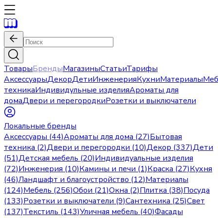
Товары
Бренды
Магазины
Статьи
Тарифы
Аксессуары
Декор
Дети
Инженерия
Кухни
Материалы
Меб
техника
Индивидульные изделия
Ароматы для
дома
Двери и перегородки
Розетки и выключатели
Локальные бренды
Аксессуары (44)
Ароматы для дома (27)
Бытовая
техника (2)
Двери и перегородки (10)
Декор (337)
Дети
(51)
Детская мебель (20)
Индивидуальные изделия
(72)
Инженерия (10)
Камины и печи (1)
Краска (27)
Кухня
(46)
Ландшафт и благоустройство (12)
Материалы
(124)
Мебель (256)
Обои (21)
Окна (2)
Плитка (38)
Посуда
(133)
Розетки и выключатели (9)
Сантехника (25)
Свет
(137)
Текстиль (143)
Уличная мебель (40)
Фасады