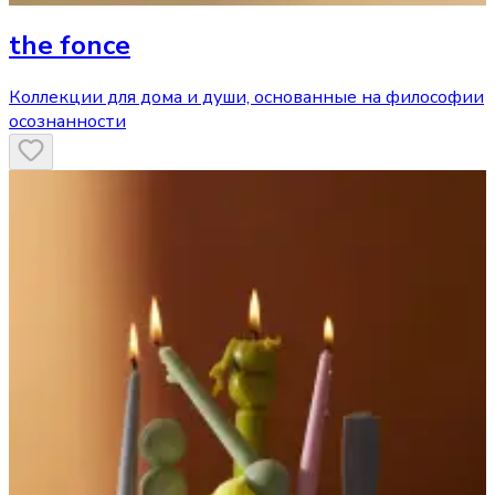
the fonce
Коллекции для дома и души, основанные на философии
осознанности