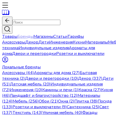
Товары
Бренды
Магазины
Статьи
Тарифы
Аксессуары
Декор
Дети
Инженерия
Кухни
Материалы
Меб
техника
Индивидульные изделия
Ароматы для
дома
Двери и перегородки
Розетки и выключатели
Локальные бренды
Аксессуары (44)
Ароматы для дома (27)
Бытовая
техника (2)
Двери и перегородки (10)
Декор (337)
Дети
(51)
Детская мебель (20)
Индивидуальные изделия
(72)
Инженерия (10)
Камины и печи (1)
Краска (27)
Кухня
(46)
Ландшафт и благоустройство (12)
Материалы
(124)
Мебель (256)
Обои (21)
Окна (2)
Плитка (38)
Посуда
(133)
Розетки и выключатели (9)
Сантехника (25)
Свет
(137)
Текстиль (143)
Уличная мебель (40)
Фасады