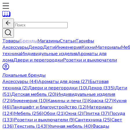
Товары
Бренды
Магазины
Статьи
Тарифы
Аксессуары
Декор
Дети
Инженерия
Кухни
Материалы
Меб
техника
Индивидульные изделия
Ароматы для
дома
Двери и перегородки
Розетки и выключатели
Локальные бренды
Аксессуары (44)
Ароматы для дома (27)
Бытовая
техника (2)
Двери и перегородки (10)
Декор (335)
Дети
(51)
Детская мебель (20)
Индивидуальные изделия
(72)
Инженерия (10)
Камины и печи (1)
Краска (27)
Кухня
(46)
Ландшафт и благоустройство (12)
Материалы
(124)
Мебель (256)
Обои (21)
Окна (2)
Плитка (37)
Посуда
(133)
Розетки и выключатели (9)
Сантехника (25)
Свет
(136)
Текстиль (143)
Уличная мебель (40)
Фасады