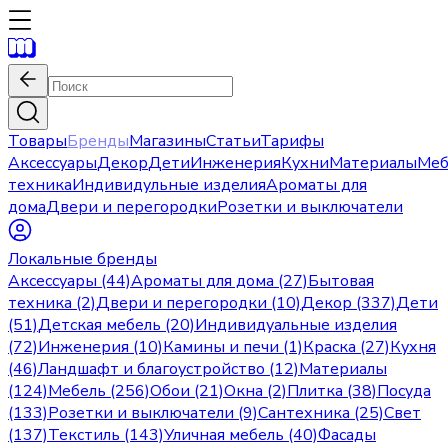
Товары
Бренды
Магазины
Статьи
Тарифы
Аксессуары
Декор
Дети
Инженерия
Кухни
Материалы
Меб
техника
Индивидульные изделия
Ароматы для
дома
Двери и перегородки
Розетки и выключатели
Локальные бренды
Аксессуары (44)
Ароматы для дома (27)
Бытовая
техника (2)
Двери и перегородки (10)
Декор (337)
Дети
(51)
Детская мебель (20)
Индивидуальные изделия
(72)
Инженерия (10)
Камины и печи (1)
Краска (27)
Кухня
(46)
Ландшафт и благоустройство (12)
Материалы
(124)
Мебель (256)
Обои (21)
Окна (2)
Плитка (38)
Посуда
(133)
Розетки и выключатели (9)
Сантехника (25)
Свет
(137)
Текстиль (143)
Уличная мебель (40)
Фасады