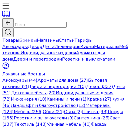
Товары
Бренды
Магазины
Статьи
Тарифы
Аксессуары
Декор
Дети
Инженерия
Кухни
Материалы
Меб
техника
Индивидульные изделия
Ароматы для
дома
Двери и перегородки
Розетки и выключатели
Локальные бренды
Аксессуары (44)
Ароматы для дома (27)
Бытовая
техника (2)
Двери и перегородки (10)
Декор (337)
Дети
(51)
Детская мебель (20)
Индивидуальные изделия
(72)
Инженерия (10)
Камины и печи (1)
Краска (27)
Кухня
(46)
Ландшафт и благоустройство (12)
Материалы
(124)
Мебель (256)
Обои (21)
Окна (2)
Плитка (38)
Посуда
(133)
Розетки и выключатели (9)
Сантехника (25)
Свет
(137)
Текстиль (143)
Уличная мебель (40)
Фасады