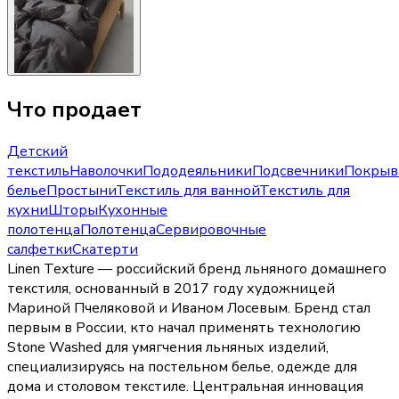
Что продает
Детский
текстиль
Наволочки
Пододеяльники
Подсвечники
Покрыв
белье
Простыни
Текстиль для ванной
Текстиль для
кухни
Шторы
Кухонные
полотенца
Полотенца
Сервировочные
салфетки
Скатерти
Linen Texture — российский бренд льняного домашнего
текстиля, основанный в 2017 году художницей
Мариной Пчеляковой и Иваном Лосевым. Бренд стал
первым в России, кто начал применять технологию
Stone Washed для умягчения льняных изделий,
специализируясь на постельном белье, одежде для
дома и столовом текстиле. Центральная инновация