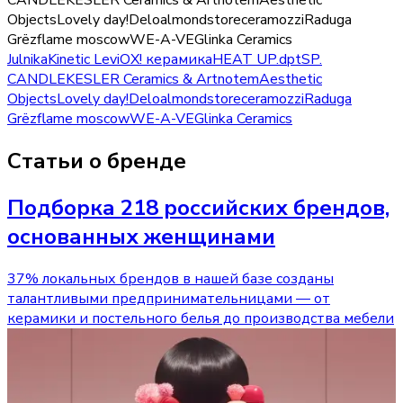
CANDLE
KESLER Ceramics & Art
notem
Aesthetic
Objects
Lovely day!
Delo
almondstore
ceramozzi
Raduga
Grёz
flame moscow
WE-A-VE
Glinka Ceramics
Julnika
Kinetic Levi
ОХ! керамика
HEAT UP
.dpt
SP.
CANDLE
KESLER Ceramics & Art
notem
Aesthetic
Objects
Lovely day!
Delo
almondstore
ceramozzi
Raduga
Grёz
flame moscow
WE-A-VE
Glinka Ceramics
Статьи о бренде
Подборка 218 российских брендов,
основанных женщинами
37% локальных брендов в нашей базе созданы
талантливыми предпринимательницами — от
керамики и постельного белья до производства мебели