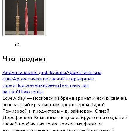
+
2
Что продает
Ароматические диффузоры
Ароматические
саше
Ароматические свечи
Интерьерные
спреи
Подсвечники
Свечи
Текстиль для
ванной
Полотенца
Lovely day! — московский бренд ароматических свечей,
основанный креативным продюсером Лидой
Ремизовой и продуктовым дизайнером Юлией
Дорофеевой. Компания специализируется на создании
свечей необычных геометрических форм из
натурального соевого воска. Визитной карточкой