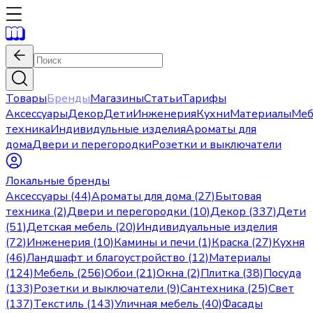
Товары
Бренды
Магазины
Статьи
Тарифы
Аксессуары
Декор
Дети
Инженерия
Кухни
Материалы
Меб
техника
Индивидульные изделия
Ароматы для
дома
Двери и перегородки
Розетки и выключатели
Локальные бренды
Аксессуары (44)
Ароматы для дома (27)
Бытовая
техника (2)
Двери и перегородки (10)
Декор (337)
Дети
(51)
Детская мебель (20)
Индивидуальные изделия
(72)
Инженерия (10)
Камины и печи (1)
Краска (27)
Кухня
(46)
Ландшафт и благоустройство (12)
Материалы
(124)
Мебель (256)
Обои (21)
Окна (2)
Плитка (38)
Посуда
(133)
Розетки и выключатели (9)
Сантехника (25)
Свет
(137)
Текстиль (143)
Уличная мебель (40)
Фасады