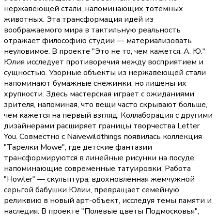
нержавеющей стали, напоминающих тотемных
животных. Эта трансформация идей из
воображаемого мира в тактильную реальность
отражает философию студии — материализовать
неуловимое. В проекте "Это не то, чем кажется. А. Ю."
Юлия исследует противоречия между восприятием и
сущностью. Узорные объекты из нержавеющей стали
напоминают бумажные снежинки, но лишены их
хрупкости. Здесь мастерская играет с ожиданиями
зрителя, напоминая, что вещи часто скрывают больше,
чем кажется на первый взгляд. Коллаборация с другими
дизайнерами расширяет границы творчества Letter
You. Совместно с Naivewildthings появилась коллекция
"Тарелки Mowe", где детские фантазии
трансформируются в линейные рисунки на посуде,
напоминающие современные татуировки. Работа
"Howler" — скульптура, вдохновленная жемчужной
серьгой бабушки Юлии, превращает семейную
реликвию в новый арт-объект, исследуя темы памяти и
наследия. В проекте "Полевые цветы Подмосковья",