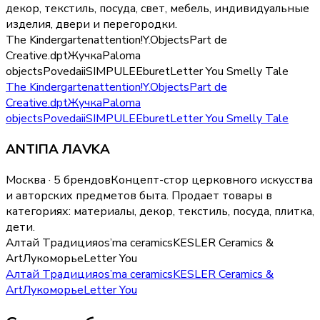
декор, текстиль, посуда, свет, мебель, индивидуальные
изделия, двери и перегородки
.
The Kindergarten
attention!
Y.Objects
Part de
Creative
.dpt
Жучка
Paloma
objects
Povedaii
SIMPULE
Eburet
Letter You
Smelly Tale
The Kindergarten
attention!
Y.Objects
Part de
Creative
.dpt
Жучка
Paloma
objects
Povedaii
SIMPULE
Eburet
Letter You
Smelly Tale
ANTIПА ЛАVKA
Москва · 5 брендов
Концепт-стор церковного искусства
и авторских предметов быта.
Продает товары в
категориях:
материалы, декор, текстиль, посуда, плитка,
дети
.
Алтай Традиция
os’ma ceramics
KESLER Ceramics &
Art
Лукоморье
Letter You
Алтай Традиция
os’ma ceramics
KESLER Ceramics &
Art
Лукоморье
Letter You