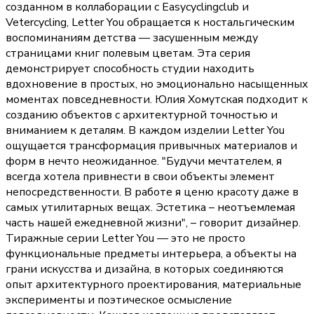
созданном в коллаборации с Easycyclingclub и
Vetercycling, Letter You обращается к ностальгическим
воспоминаниям детства — засушенным между
страницами книг полевым цветам. Эта серия
демонстрирует способность студии находить
вдохновение в простых, но эмоционально насыщенных
моментах повседневности. Юлия Хомутская подходит к
созданию объектов с архитектурной точностью и
вниманием к деталям. В каждом изделии Letter You
ощущается трансформация привычных материалов и
форм в нечто неожиданное. "Будучи мечтателем, я
всегда хотела привнести в свои объекты элемент
непосредственности. В работе я ценю красоту даже в
самых утилитарных вещах. Эстетика – неотъемлемая
часть нашей ежедневной жизни", – говорит дизайнер.
Тиражные серии Letter You — это не просто
функциональные предметы интерьера, а объекты на
грани искусства и дизайна, в которых соединяются
опыт архитектурного проектирования, материальные
эксперименты и поэтическое осмысление