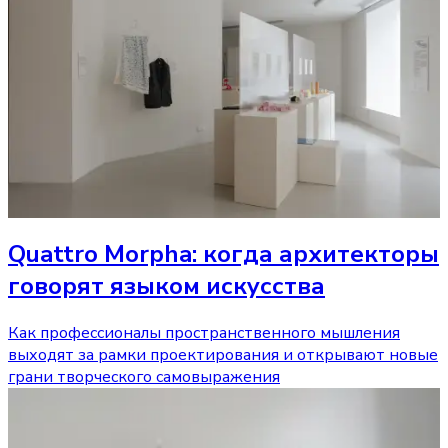
Quattro Morpha: когда архитекторы
говорят языком искусства
Как профессионалы пространственного мышления
выходят за рамки проектирования и открывают новые
грани творческого самовыражения