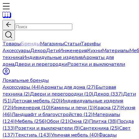
Товары
Бренды
Магазины
Статьи
Тарифы
Аксессуары
Декор
Дети
Инженерия
Кухни
Материалы
Меб
техника
Индивидульные изделия
Ароматы для
дома
Двери и перегородки
Розетки и выключатели
Локальные бренды
Аксессуары (44)
Ароматы для дома (27)
Бытовая
техника (2)
Двери и перегородки (10)
Декор (337)
Дети
(51)
Детская мебель (20)
Индивидуальные изделия
(72)
Инженерия (10)
Камины и печи (1)
Краска (27)
Кухня
(46)
Ландшафт и благоустройство (12)
Материалы
(124)
Мебель (256)
Обои (21)
Окна (2)
Плитка (38)
Посуда
(133)
Розетки и выключатели (9)
Сантехника (25)
Свет
(137)
Текстиль (143)
Уличная мебель (40)
Фасады