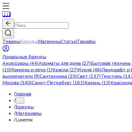
Товары
Бренды
Магазины
Статьи
Тарифы
Локальные бренды
Аксессуары (44)
Ароматы для дома (27)
Бытовая техника 
(10)
Камины и печи (1)
Краска (27)
Кухня (46)
Ландшафт и б
выключатели (9)
Сантехника (25)
Свет (137)
Текстиль (14
Москва
(
340
)
Санкт-Петербург
(
161
)
Казань
(
13
)
Краснод
Главная
/
…
/
Бренды
/
Материалы
/
Luxemix