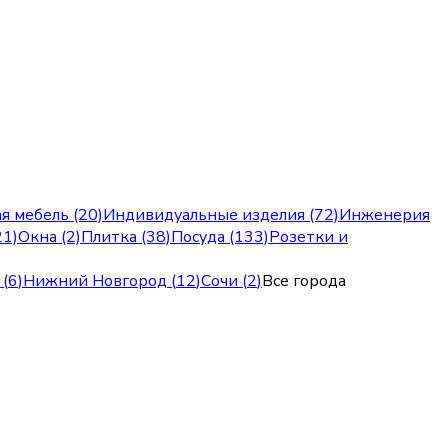
я мебель (20)
Индивидуальные изделия (72)
Инженерия
21)
Окна (2)
Плитка (38)
Посуда (133)
Розетки и
(
6
)
Нижний Новгород
(
12
)
Сочи
(
2
)
Все города