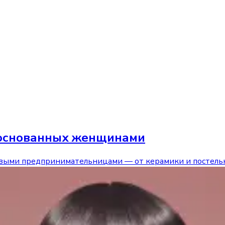
, основанных женщинами
ивыми предпринимательницами — от керамики и постельн