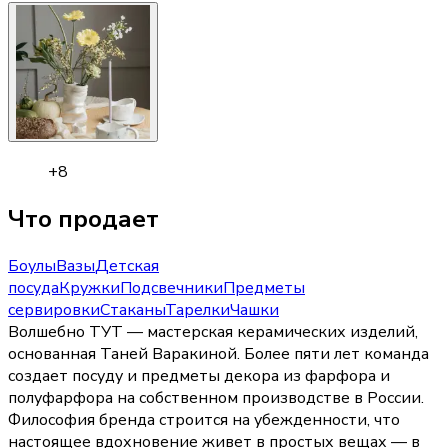
+
8
Что продает
Боулы
Вазы
Детская
посуда
Кружки
Подсвечники
Предметы
сервировки
Стаканы
Тарелки
Чашки
Волшебно ТУТ — мастерская керамических изделий,
основанная Таней Варакиной. Более пяти лет команда
создает посуду и предметы декора из фарфора и
полуфарфора на собственном производстве в России.
Философия бренда строится на убежденности, что
настоящее вдохновение живет в простых вещах — в