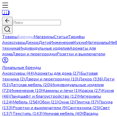
Товары
Бренды
Магазины
Статьи
Тарифы
Аксессуары
Декор
Дети
Инженерия
Кухни
Материалы
Меб
техника
Индивидульные изделия
Ароматы для
дома
Двери и перегородки
Розетки и выключатели
Локальные бренды
Аксессуары (44)
Ароматы для дома (27)
Бытовая
техника (2)
Двери и перегородки (10)
Декор (336)
Дети
(51)
Детская мебель (20)
Индивидуальные изделия
(72)
Инженерия (10)
Камины и печи (1)
Краска (27)
Кухня
(46)
Ландшафт и благоустройство (12)
Материалы
(124)
Мебель (256)
Обои (21)
Окна (2)
Плитка (37)
Посуда
(133)
Розетки и выключатели (9)
Сантехника (25)
Свет
(137)
Текстиль (143)
Уличная мебель (40)
Фасады