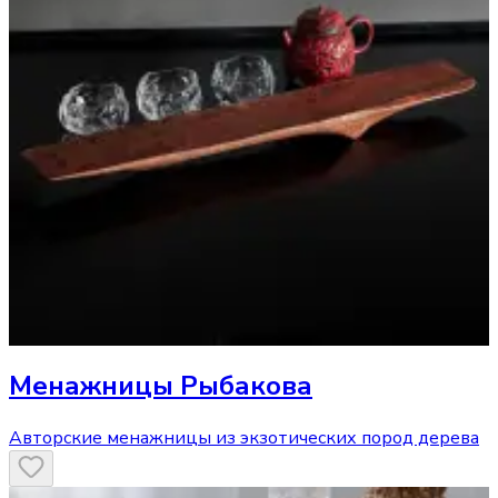
Менажницы Рыбакова
Авторские менажницы из экзотических пород дерева