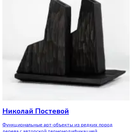
Николай Постевой
Функциональные арт-объекты из редких пород
дерева с авторской термомодификацией