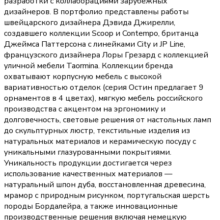
разработки с коллаборациями зарубежных
дизайнеров. В портфолио представлены работы
швейцарского дизайнера Дэвида Джирелли,
создавшего коллекции Scoop и Contempo, британца
Джеймса Паттерсона с линейками City и JP Line,
французского дизайнера Лоры Грезард с коллекцией
уличной мебели Taormina. Коллекции бренда
охватывают корпусную мебель с высокой
вариативностью отделок (серия Остин предлагает 9
орнаментов в 4 цветах), мягкую мебель российского
производства с акцентом на эргономику и
долговечность, световые решения от настольных ламп
до скульптурных люстр, текстильные изделия из
натуральных материалов и керамическую посуду с
уникальными глазурованными покрытиями.
Уникальность продукции достигается через
использование качественных материалов —
натуральный шпон дуба, восстановленная древесина,
мрамор с природным рисунком, португальская шерсть
породы Бордалейра, а также инновационные
производственные решения включая немецкую