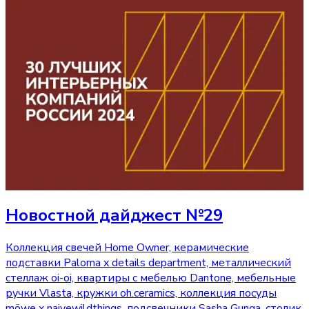
Новостной дайджест №29
Коллекция свечей Home Owner, керамические
подставки Paloma x details department, металлический
стеллаж oi-oi, квартиры с мебелью Dantone, мебельные
ручки Vlasta, кружки oh.ceramics, коллекция посуды
möwe x naivewildthings, подсвечники Sasha Gunga, столик