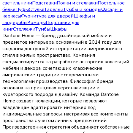
светильники
Подставки
Полки и стеллажи
Постельное
белье
Пуфы
Стулья
Тарелки
Тумбы и комоды
Фасады и
каркасы
Фурнитура для дверей
Шкафы и
гардеробы
Комоды
Подставки для
книг
Стеллажи
Тумбы
Шкафы
Dantone Home — бренд дизайнерской мебели и
предметов интерьера, основанный в 2014 году для
создания доступной интерпретации американского
стиля в жилых пространствах. Компания
специализируется на разработке авторских коллекций
мебели и декора, сочетающих классические
американские традиции с современными
технологиями производства. Философия бренда
основана на принципах персонализации и
кураторского подхода к дизайну. Команда Dantone
Home создает коллекции, которые позволяют
владельцам адаптировать интерьер под
индивидуальные запросы, настраивая все компоненты
пространства с учетом личных предпочтений.
Производственная стратегия объединяет собственные