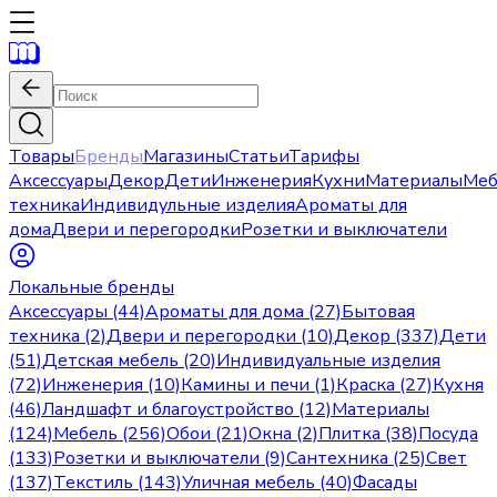
Товары
Бренды
Магазины
Статьи
Тарифы
Аксессуары
Декор
Дети
Инженерия
Кухни
Материалы
Меб
техника
Индивидульные изделия
Ароматы для
дома
Двери и перегородки
Розетки и выключатели
Локальные бренды
Аксессуары (44)
Ароматы для дома (27)
Бытовая
техника (2)
Двери и перегородки (10)
Декор (337)
Дети
(51)
Детская мебель (20)
Индивидуальные изделия
(72)
Инженерия (10)
Камины и печи (1)
Краска (27)
Кухня
(46)
Ландшафт и благоустройство (12)
Материалы
(124)
Мебель (256)
Обои (21)
Окна (2)
Плитка (38)
Посуда
(133)
Розетки и выключатели (9)
Сантехника (25)
Свет
(137)
Текстиль (143)
Уличная мебель (40)
Фасады