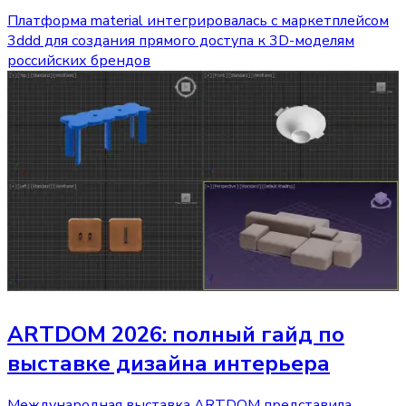
Платформа material интегрировалась с маркетплейсом
3ddd для создания прямого доступа к 3D-моделям
российских брендов
ARTDOM 2026: полный гайд по
выставке дизайна интерьера
Международная выставка ARTDOM представила