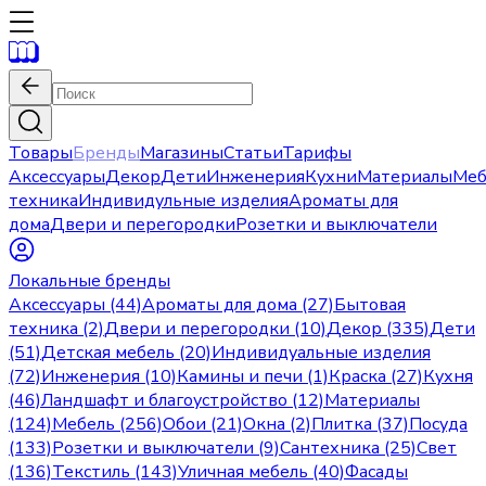
Товары
Бренды
Магазины
Статьи
Тарифы
Аксессуары
Декор
Дети
Инженерия
Кухни
Материалы
Меб
техника
Индивидульные изделия
Ароматы для
дома
Двери и перегородки
Розетки и выключатели
Локальные бренды
Аксессуары (44)
Ароматы для дома (27)
Бытовая
техника (2)
Двери и перегородки (10)
Декор (335)
Дети
(51)
Детская мебель (20)
Индивидуальные изделия
(72)
Инженерия (10)
Камины и печи (1)
Краска (27)
Кухня
(46)
Ландшафт и благоустройство (12)
Материалы
(124)
Мебель (256)
Обои (21)
Окна (2)
Плитка (37)
Посуда
(133)
Розетки и выключатели (9)
Сантехника (25)
Свет
(136)
Текстиль (143)
Уличная мебель (40)
Фасады