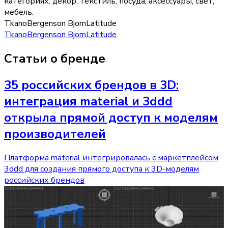
категориях:
декор, текстиль, посуда, аксессуары, свет,
мебель
.
Tkano
Bergenson Bjorn
Latitude
Tkano
Bergenson Bjorn
Latitude
Статьи о бренде
35 российских брендов в 3D:
интеграция material и 3ddd
открыла прямой доступ к моделям
производителей
Платформа material интегрировалась с маркетплейсом
3ddd для создания прямого доступа к 3D-моделям
российских брендов