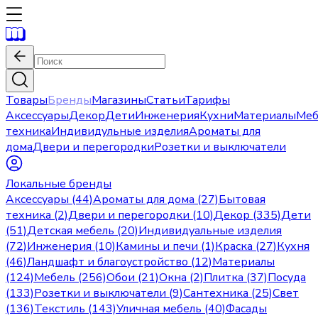
Товары
Бренды
Магазины
Статьи
Тарифы
Аксессуары
Декор
Дети
Инженерия
Кухни
Материалы
Меб
техника
Индивидульные изделия
Ароматы для
дома
Двери и перегородки
Розетки и выключатели
Локальные бренды
Аксессуары (44)
Ароматы для дома (27)
Бытовая
техника (2)
Двери и перегородки (10)
Декор (335)
Дети
(51)
Детская мебель (20)
Индивидуальные изделия
(72)
Инженерия (10)
Камины и печи (1)
Краска (27)
Кухня
(46)
Ландшафт и благоустройство (12)
Материалы
(124)
Мебель (256)
Обои (21)
Окна (2)
Плитка (37)
Посуда
(133)
Розетки и выключатели (9)
Сантехника (25)
Свет
(136)
Текстиль (143)
Уличная мебель (40)
Фасады