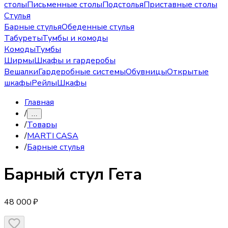
столы
Письменные столы
Подстолья
Приставные столы
Стулья
Барные стулья
Обеденные стулья
Табуреты
Тумбы и комоды
Комоды
Тумбы
Ширмы
Шкафы и гардеробы
Вешалки
Гардеробные системы
Обувницы
Открытые
шкафы
Рейлы
Шкафы
Главная
/
…
/
Товары
/
MARTI CASA
/
Барные стулья
Барный стул
Гета
48 000 ₽