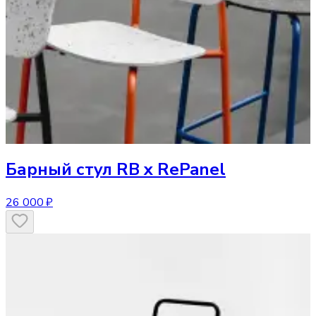
Барный стул
RB x RePanel
26 000 ₽