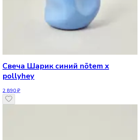
Свеча
Шарик синий nōtem x
pollyhey
2 890 ₽