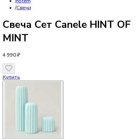
/
notem
/
Свечи
Свеча
Cет Сanele HINT OF
MINT
4 990 ₽
Купить