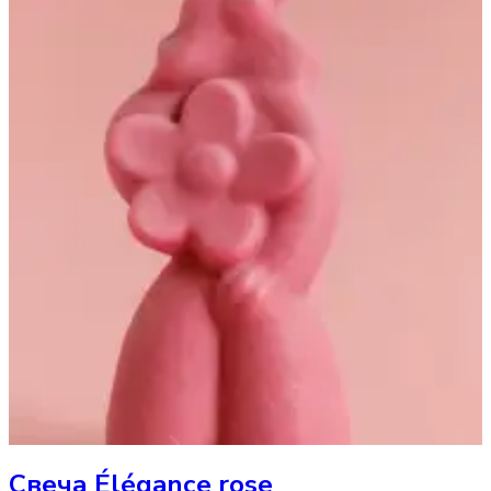
Свеча
Éléganсe rose