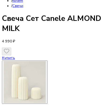
/
notem
/
Свечи
Свеча
Cет Сanele ALMOND
MILK
4 990 ₽
Купить