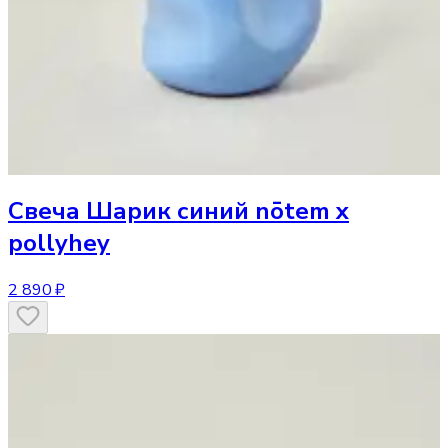
Свеча
Шарик синий nōtem x
pollyhey
2 890 ₽