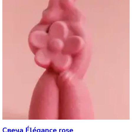
Свеча
Éléganсe rose