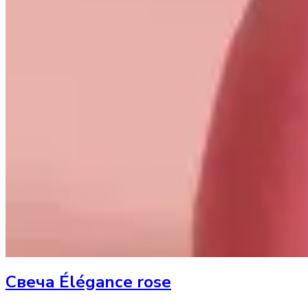
Свеча
Éléganсe rose