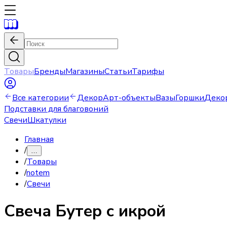
Товары
Бренды
Магазины
Статьи
Тарифы
Все категории
Декор
Арт-объекты
Вазы
Горшки
Деко
Подставки для благовоний
Свечи
Шкатулки
Главная
/
…
/
Товары
/
notem
/
Свечи
Свеча
Бутер с икрой