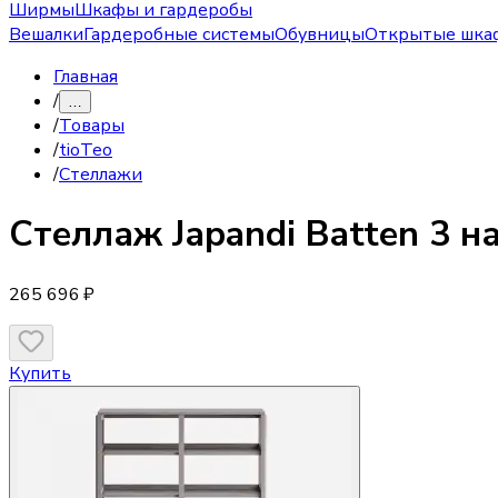
Ширмы
Шкафы и гардеробы
Вешалки
Гардеробные системы
Обувницы
Открытые шка
Главная
/
…
/
Товары
/
tioTeo
/
Стеллажи
Стеллаж
Japandi Batten 3 
265 696 ₽
Купить