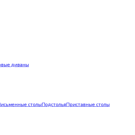
овые диваны
исьменные столы
Подстолья
Приставные столы