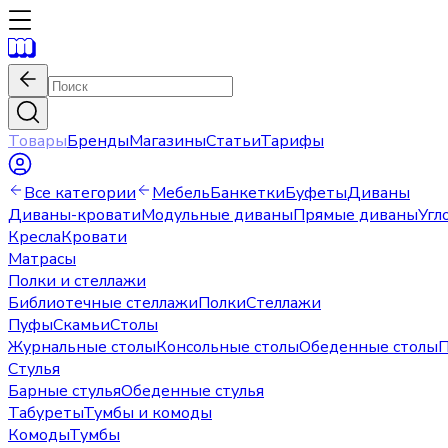
Товары
Бренды
Магазины
Статьи
Тарифы
Все категории
Мебель
Банкетки
Буфеты
Диваны
Диваны-кровати
Модульные диваны
Прямые диваны
Угл
Кресла
Кровати
Матрасы
Полки и стеллажи
Библиотечные стеллажи
Полки
Стеллажи
Пуфы
Скамьи
Столы
Журнальные столы
Консольные столы
Обеденные столы
П
Стулья
Барные стулья
Обеденные стулья
Табуреты
Тумбы и комоды
Комоды
Тумбы