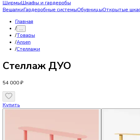
Ширмы
Шкафы и гардеробы
Вешалки
Гардеробные системы
Обувницы
Открытые шка
Главная
/
…
/
Товары
/
Ansen
/
Стеллажи
Стеллаж
ДУО
54 000 ₽
Купить