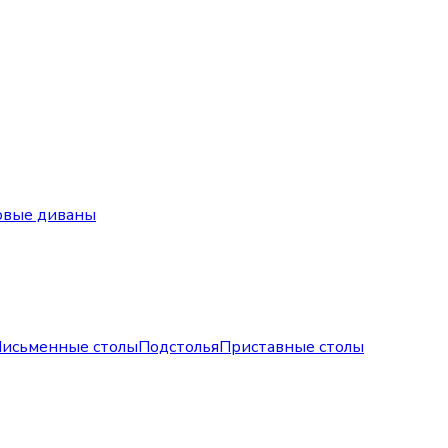
овые диваны
исьменные столы
Подстолья
Приставные столы