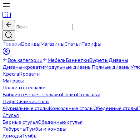
Товары
Бренды
Магазины
Статьи
Тарифы
Все категории
Мебель
Банкетки
Буфеты
Диваны
Диваны-кровати
Модульные диваны
Прямые диваны
Угл
Кресла
Кровати
Матрасы
Полки и стеллажи
Библиотечные стеллажи
Полки
Стеллажи
Пуфы
Скамьи
Столы
Журнальные столы
Консольные столы
Обеденные столы
П
Стулья
Барные стулья
Обеденные стулья
Табуреты
Тумбы и комоды
Комоды
Тумбы