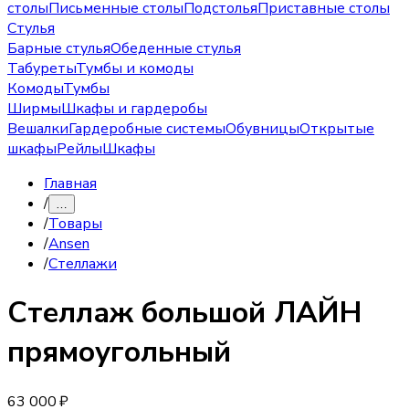
столы
Письменные столы
Подстолья
Приставные столы
Стулья
Барные стулья
Обеденные стулья
Табуреты
Тумбы и комоды
Комоды
Тумбы
Ширмы
Шкафы и гардеробы
Вешалки
Гардеробные системы
Обувницы
Открытые
шкафы
Рейлы
Шкафы
Главная
/
…
/
Товары
/
Ansen
/
Стеллажи
Стеллаж
большой ЛАЙН
прямоугольный
63 000 ₽