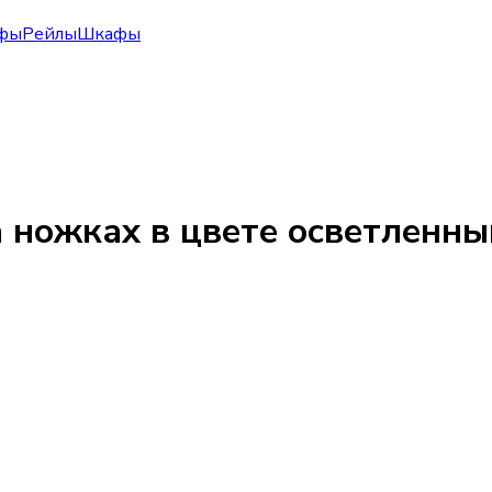
фы
Рейлы
Шкафы
на ножках в цвете осветленн