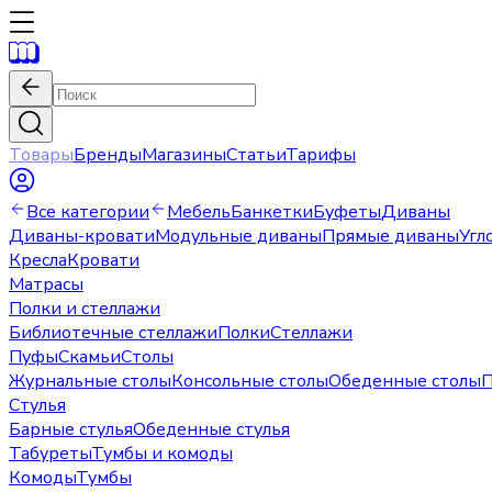
Товары
Бренды
Магазины
Статьи
Тарифы
Все категории
Мебель
Банкетки
Буфеты
Диваны
Диваны-кровати
Модульные диваны
Прямые диваны
Угл
Кресла
Кровати
Матрасы
Полки и стеллажи
Библиотечные стеллажи
Полки
Стеллажи
Пуфы
Скамьи
Столы
Журнальные столы
Консольные столы
Обеденные столы
П
Стулья
Барные стулья
Обеденные стулья
Табуреты
Тумбы и комоды
Комоды
Тумбы