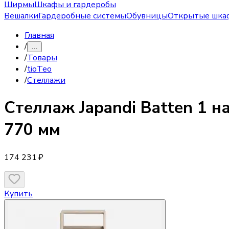
Ширмы
Шкафы и гардеробы
Вешалки
Гардеробные системы
Обувницы
Открытые шка
Главная
/
…
/
Товары
/
tioTeo
/
Стеллажи
Стеллаж
Japandi Batten 1 
770 мм
174 231 ₽
Купить