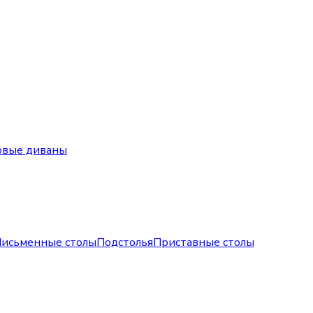
овые диваны
исьменные столы
Подстолья
Приставные столы