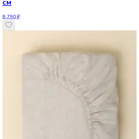
см
8 790 ₽