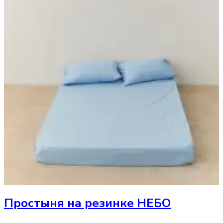
Простыня
на резинке НЕБО