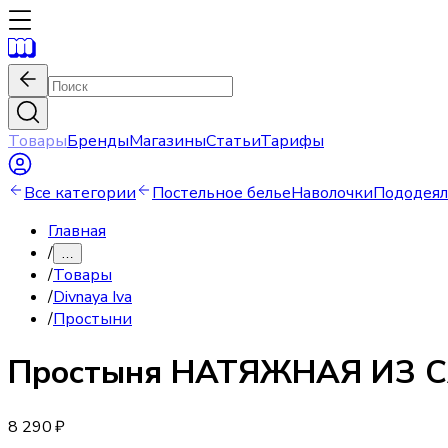
Товары
Бренды
Магазины
Статьи
Тарифы
Все категории
Постельное белье
Наволочки
Пододея
Главная
/
…
/
Товары
/
Divnaya Iva
/
Простыни
Простыня
НАТЯЖНАЯ ИЗ СА
8 290 ₽